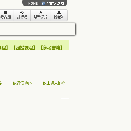
考古題
排行榜
最新影片
找老師
課程
】
【
函授課程
】
【
參考書籍
】
序
依評價排序
依主講人排序