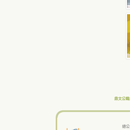
鼎文公職
總公