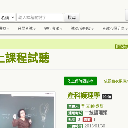
證照
升學考試
銀行考試
試聽/說明會
考試心得分享
【
面授
上課程試聽
依上傳時間排序
依觀看次數排
產科護理學
00:00
鼎文師資群
主講人
二技護理類
適用考試
0
1
點閱
喜歡
2013/01/30
上傳時間