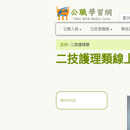
公務人員
公民營機關
專技
首頁
>
二技護理類
二技護理類
線
2013/1(2)