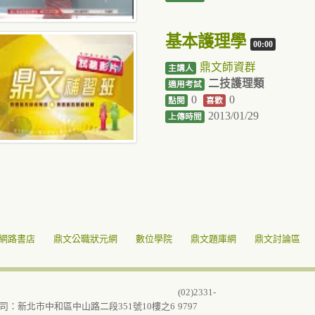
基本護理學
00:00
鼎文師資群
主講人
二技護理類
適用考試
0
0
點閱
喜歡
2013/01/29
上傳時間
網路書店
鼎文公職狀元網
數位學院
鼎文題庫網
鼎文討論區
(02)2331-
司：新北市中和區中山路二段351號10樓之6
9797