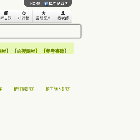
考古題
排行榜
最新影片
找老師
課程
】
【
函授課程
】
【
參考書籍
】
序
依評價排序
依主講人排序