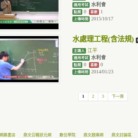
水利會
適用考試
0
1
點閱
喜歡
2015/10/17
上傳時間
水處理工程(含法規)
江平
主講人
水利會
適用考試
0
0
點閱
喜歡
2014/01/23
上傳時間
1
2
3
下一頁
網路書店
鼎文公職狀元網
數位學院
鼎文題庫網
鼎文討論區