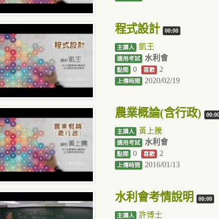
程式設計
00:00
凱王
主講人
水利會
適用考試
0
2
點閱
喜歡
2020/02/19
上傳時間
農業概論(含行政)
00:0
黃上騰
主講人
水利會
適用考試
0
2
點閱
喜歡
2016/01/13
上傳時間
水利會考情說明
00:00
許博士
主講人