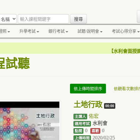
證照
升學考試
銀行考試
試聽/說明會
考試心得分享
【
水利會面授
程試聽
依上傳時間排序
依觀看次數排
土地行政
00:00
佑宏
主講人
水利會
適用考試
0
0
點閱
喜歡
2020/02/25
上傳時間