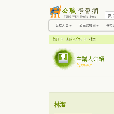
公務人員
公民營機關
專技
首頁
＞
主講人介紹
＞
林潔
林潔