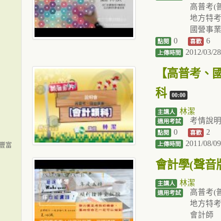
高普考(
地方特
國營事
0
6
點閱
喜歡
2012/03/28
上傳時間
【高普考、
科
00:00
林潔
主講人
考情說
適用考試
0
2
點閱
喜歡
2011/08/09
上傳時間
豐富
會計學(聲音
林潔
主講人
高普考(
適用考試
地方特
會計師