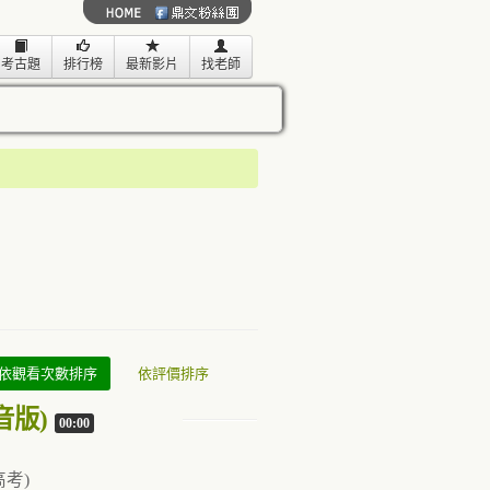
考古題
排行榜
最新影片
找老師
依觀看次數排序
依評價排序
音版)
00:00
高考)