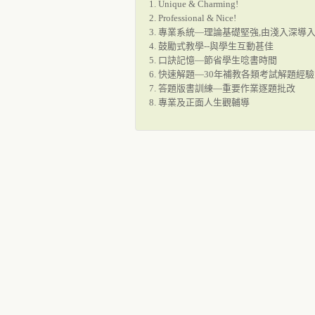
1. Unique & Charming!
2. Professional & Nice!
3. 專業系統—理論基礎堅強,由淺入深導
4. 鼓勵式教學--與學生互動甚佳
5. 口訣記憶—節省學生唸書時間
6. 快速解題—30年補教各類考試解題經驗
7. 答題版書訓練—重要作業逐題批改
8. 專業及正面人生觀輔導