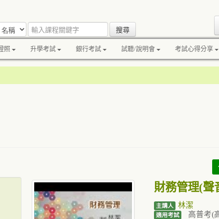
證照
升學考試
銀行考試
試聽/說明會
考試心得分享
財務管理(聲
林潔
主講人
高普考(
適用考試