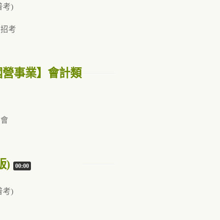
普考)
考
業招考
國營事業】會計類
明會
版)
00:00
普考)
考