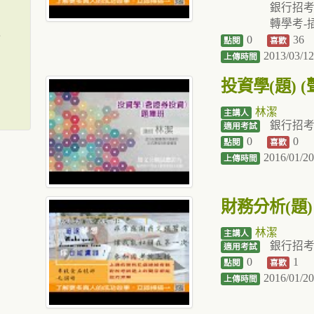
銀行招
轉學考-
入
0
36
點閱
喜歡
2013/03/12
上傳時間
投資學(題) (
林潔
主講人
銀行招
適用考試
0
0
點閱
喜歡
2016/01/20
上傳時間
財務分析(題)
林潔
主講人
銀行招
適用考試
0
1
點閱
喜歡
2016/01/20
上傳時間