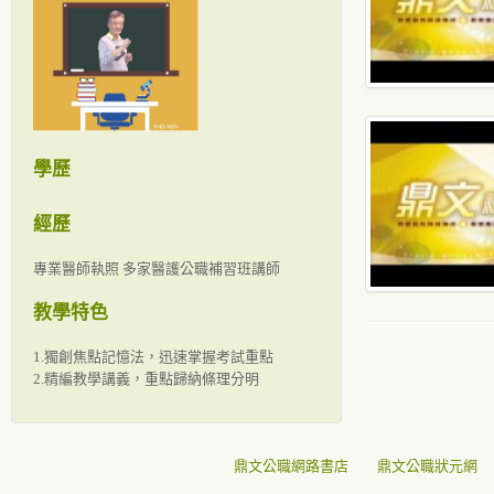
學歷
經歷
專業醫師執照 多家醫護公職補習班講師
教學特色
1.獨創焦點記憶法，迅速掌握考試重點
2.精編教學講義，重點歸納條理分明
鼎文公職網路書店
鼎文公職狀元網