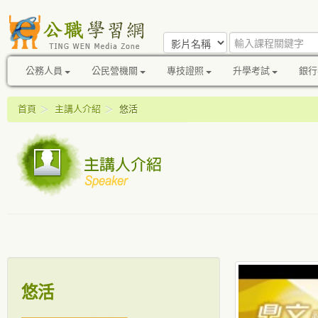
公務人員
公民營機關
專技證照
升學考試
銀行
首頁
＞
主講人介紹
＞
悠活
悠活